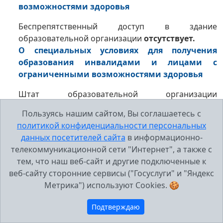
возможностями здоровья
Беспрепятственный доступ в здание
образовательной организации
отсутствует.
О специальных условиях для получения
образования инвалидами и лицами с
ограниченными возможностями здоровья
Штат образовательной организации
укомплектован следующими специалистами:
Пользуясь нашим сайтом, Вы соглашаетесь с
педагог-психолог, социальный педагог.
политикой конфиденциальности персональных
данных посетителей сайта
в информационно-
Адрес: 445036 Самарская обл., г. Тольятти, б-р
телекоммуникационной сети "Интернет", а также с
Курчатова, 15
тем, что наш веб-сайт и другие подключенные к
Информация о средствах обучения и воспитания
веб-сайту сторонние сервисы ("Госуслуги" и "Яндекс
размещена в соответсвующих информационных
Метрика") используют Cookies. 🍪
блоках - сведения о наличии и оборудовании
помещений, в которых осуществляется
Подтверждаю
образовательный процесс, с указанием: