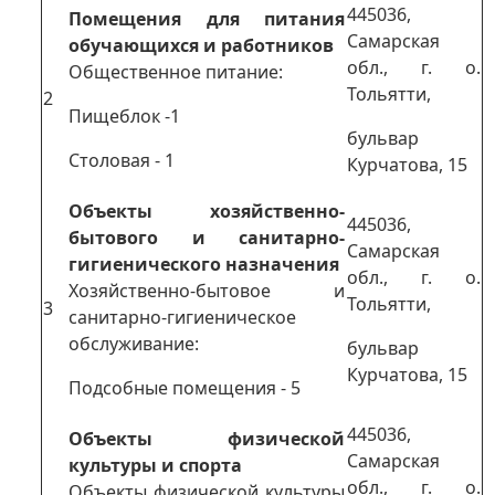
445036,
Помещения для питания
Самарская
обучающихся и работников
обл., г. о.
Общественное питание:
Тольятти,
2
Пищеблок -1
бульвар
Столовая - 1
Курчатова, 15
Объекты хозяйственно-
445036,
бытового и санитарно-
Самарская
гигиенического назначения
обл., г. о.
Хозяйственно-бытовое и
Тольятти,
3
санитарно-гигиеническое
обслуживание:
бульвар
Курчатова, 15
Подсобные помещения - 5
445036,
Объекты физической
Самарская
культуры и спорта
обл., г. о.
Объекты физической культуры