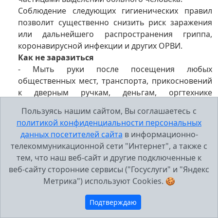
Соблюдение следующих гигиенических правил
позволит существенно снизить риск заражения
или дальнейшего распространения гриппа,
коронавирусной инфекции и других ОРВИ.
Как не заразиться
- Мыть руки после посещения любых
общественных мест, транспорта, прикосновений
к дверным ручкам, деньгам, оргтехнике
общественного пользования на рабочем месте,
Пользуясь нашим сайтом, Вы соглашаетесь с
перед едой и приготовлением пищи. Уделите
политикой конфиденциальности персональных
особое внимание тщательному намыливанию (не
данных посетителей сайта
в информационно-
менее 20 секунд), и последующему полному
телекоммуникационной сети "Интернет", а также с
осушению рук.
тем, что наш веб-сайт и другие подключенные к
- После возвращения с улицы домой - вымыть
веб-сайту сторонние сервисы ("Госуслуги" и "Яндекс
руки и лицо с мылом, промыть нос
Метрика") используют Cookies. 🍪
изотоническим раствором соли.
- Прикасаться к лицу, глазам – только недавно
Подтверждаю
вымытыми руками. При отсутствии доступа к воде