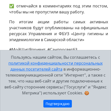
✅ отмечайся в комментариях под этим постом,
чтобы мы не пропустили вашу работу.
По итогам акции работы самых активных
участников будут опубликованы на официальных
ресурсах Управления и ФБУЗ «Центр гигиены и
эпидемиологии в Самарской области»
#МойЩитЯпривит, #Санпросвет63
Пользуясь нашим сайтом, Вы соглашаетесь с
Ссылка на паблик Вконтакте для участия в
политикой конфиденциальности персональных
данных посетителей сайта
в информационно-
телекоммуникационной сети "Интернет", а также с
челлендже
тем, что наш веб-сайт и другие подключенные к
веб-сайту сторонние сервисы ("Госуслуги" и "Яндекс
Метрика") используют Cookies. 🍪
Подтверждаю
МБУ Школа №43, г.Тольятти 2005-2026 г..