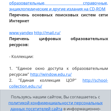
образовательные, справочные,
энциклопедические и другие издания на CD-ROM
Перечень основных поисковых систем сети
Интернет
www.yandex
http://mail.ru/
Перечень цифровых образовательных
ресурсов:
- Коллекции:
1. "Единое окно доступа к образовательным
ресурсам"
http://window.edu.ru/
2. "Единая коллекция ЦОР"
http://school-
collection.edu.ru/
3. "Федеральный центр информационных
Пользуясь нашим сайтом, Вы соглашаетесь с
образовательных ресурсов"
http://fcior.edu.ru/
политикой конфиденциальности персональных
- Образовательные Интернет-порталы:
данных посетителей сайта
в информационно-
Грамота.ru
Информационный портал,