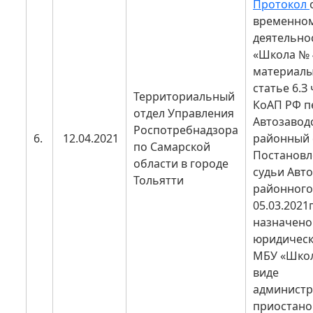
Протокол
временном
деятельно
«Школа № 
материалы
статье 6.З 
Территориальный
КоАП РФ п
отдел Управления
Автозавод
Роспотребнадзора
6.
12.04.2021
районный 
по Самарской
Постанов
области в городе
судьи Авт
Тольятти
районного 
05.03.2021г
назначено
юридическ
МБУ «Школ
виде
администр
приостано