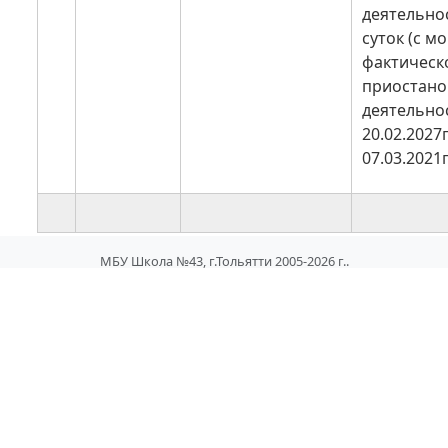
деятельнос
суток (с м
фактическ
приостано
деятельнос
20.02.2027г
07.03.2021г
МБУ Школа №43, г.Тольятти 2005-2026 г..